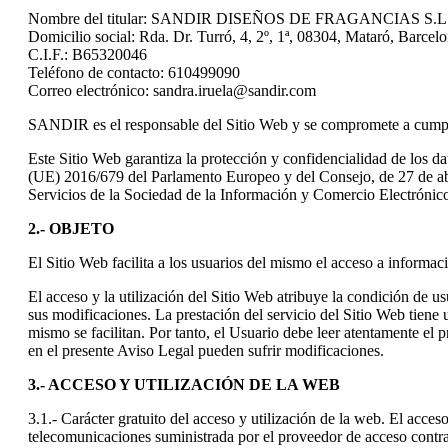
Nombre del titular: SANDIR DISEÑOS DE FRAGANCIAS S.L. 
Domicilio social: Rda. Dr. Turró, 4, 2º, 1ª, 08304, Mataró, Barcel
C.I.F.: B65320046
Teléfono de contacto: 610499090
Correo electrónico: sandra.iruela@sandir.com
SANDIR es el responsable del Sitio Web y se compromete a cumplir 
Este Sitio Web garantiza la protección y confidencialidad de los 
(UE) 2016/679 del Parlamento Europeo y del Consejo, de 27 de abri
Servicios de la Sociedad de la Información y Comercio Electrónic
2.- OBJETO
El Sitio Web facilita a los usuarios del mismo el acceso a inform
El acceso y la utilización del Sitio Web atribuye la condición de u
sus modificaciones. La prestación del servicio del Sitio Web tiene
mismo se facilitan. Por tanto, el Usuario debe leer atentamente el 
en el presente Aviso Legal pueden sufrir modificaciones.
3.- ACCESO Y UTILIZACIÓN DE LA WEB
3.1.- Carácter gratuito del acceso y utilización de la web. El acceso
telecomunicaciones suministrada por el proveedor de acceso contra